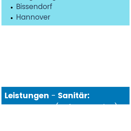
Bissendorf
Hannover
Leistungen
-
Sanitär:
Reparaturen (Sofort-Service) -
Bad Sanierung - Wellness -
Heizung:
Reparaturen (Sofort-