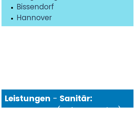
Bissendorf
Hannover
Leistungen
-
Sanitär:
Reparaturen (Sofort-Service) -
Bad Sanierung - Wellness -
Heizung:
Reparaturen (Sofort-